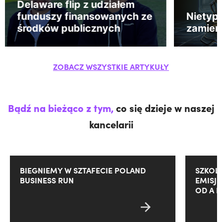
Delaware flip z udziałem
funduszy finansowanych ze
Nietyp
środków publicznych
zamien
ZOBACZ WSZYSTKIE ARTYKUŁY
Bądź na bieżąco z tym,
co się dzieje w naszej
kancelarii
BIEGNIEMY W SZTAFECIE POLAND
SZKOL
BUSINESS RUN
EMISJ
OD A D