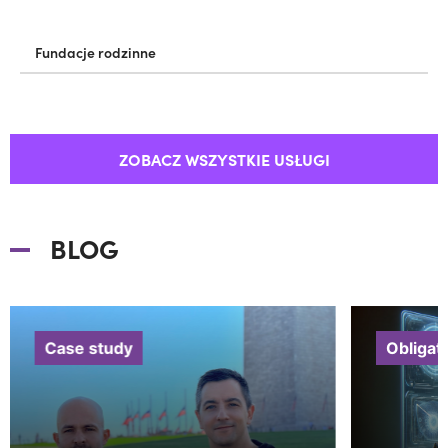
Fundacje rodzinne
ZOBACZ WSZYSTKIE USŁUGI
BLOG
Case study
Obligat