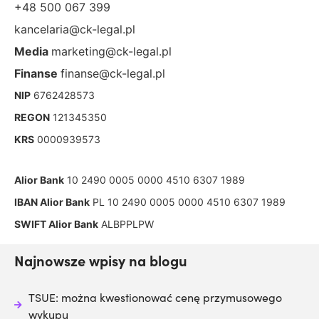
+48 500 067 399
kancelaria@ck-legal.pl
Media
marketing@ck-legal.pl
Finanse
finanse@ck-legal.pl
NIP
6762428573
REGON
121345350
KRS
0000939573
Alior Bank
10 2490 0005 0000 4510 6307 1989
IBAN Alior Bank
PL 10 2490 0005 0000 4510 6307 1989
SWIFT Alior Bank
ALBPPLPW
Najnowsze wpisy na blogu
TSUE: można kwestionować cenę przymusowego
wykupu