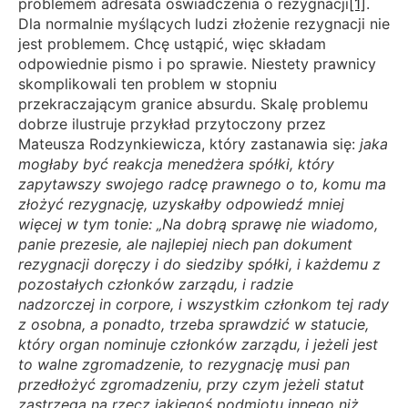
problemem adresata oświadczenia o rezygnacji
[1]
.
Dla normalnie myślących ludzi złożenie rezygnacji nie
jest problemem. Chcę ustąpić, więc składam
odpowiednie pismo i po sprawie. Niestety prawnicy
skomplikowali ten problem w stopniu
przekraczającym granice absurdu. Skalę problemu
dobrze ilustruje przykład przytoczony przez
Mateusza Rodzynkiewicza, który zastanawia się:
jaka
mogłaby być reakcja menedżera spółki, który
zapytawszy swojego radcę prawnego o to, komu ma
złożyć rezygnację, uzyskałby odpowiedź mniej
więcej w tym tonie: „Na dobrą sprawę nie wiadomo,
panie prezesie, ale najlepiej niech pan dokument
rezygnacji doręczy i do siedziby spółki, i każdemu z
pozostałych członków zarządu, i radzie
nadzorczej in corpore, i wszystkim członkom tej rady
z osobna, a ponadto, trzeba sprawdzić w statucie,
który organ nominuje członków zarządu, i jeżeli jest
to walne zgromadzenie, to rezygnację musi pan
przedłożyć zgromadzeniu, przy czym jeżeli statut
zastrzega na rzecz jakiegoś podmiotu innego niż