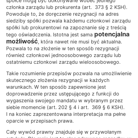
spółce mogą być dokonywane wobec jednego
członka zarządu lub prokurenta (art. 373 § 2 KSH).
Powoduje to, że doręczenie rezygnacji na adres
siedziby spółki pozwala każdemu członkowi zarządu
spółki lub prokurentowi na zapoznanie się z treścią
potencjalna
tego oświadczenia. Istotna jest sama
możliwość
, która nawet nie musi być aktualna.
Pozwala to na złożenie w ten sposób rezygnacji
również członkowi jednoosobowego zarządu lub
ostatniemu członkowi zarządu wieloosobowego.
Takie rozumienie przepisów pozwala na umożliwienie
skutecznego złożenia rezygnacji w każdych
warunkach. W ten sposób zapewnione jest
doprowadzenie przez ustępującego z funkcji do
wygaszenia swojego mandatu w wybranym przez
siebie momencie (art. 202 § 4 i art. 369 § 6 KSH).
I na koniec zaprezentowana interpretacja ma pełne
oparcie w przepisach prawa.
Cały wywód prawny znajduje się w przywołanym