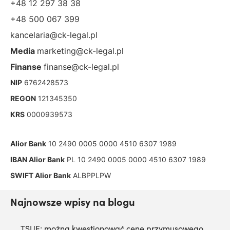
+48 12 297 38 38
+48 500 067 399
kancelaria@ck-legal.pl
Media
marketing@ck-legal.pl
Finanse
finanse@ck-legal.pl
NIP
6762428573
REGON
121345350
KRS
0000939573
Alior Bank
10 2490 0005 0000 4510 6307 1989
IBAN Alior Bank
PL 10 2490 0005 0000 4510 6307 1989
SWIFT Alior Bank
ALBPPLPW
Najnowsze wpisy na blogu
TSUE: można kwestionować cenę przymusowego