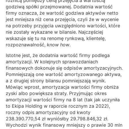
różnicą pomiędzy ceną przejęcia a wartością
godziwą spółki przejmowanej. Dodatnia wartość
firmy oznacza, że wartość godziwa aktywów netto
jest mniejsza niż cena przejęcia, czyli że w wycenie
na potrzeby przyjęcia uwzględniono wartości, które
nie zostały wykazane w bilansie. Najczęściej
wskazuje się tu na renomę rynkową, klientelę,
rozpoznawalność,
know how
.
Istotne jest, że dodatnia wartość firmy podlega
amortyzacji. W kolejnych sprawozdaniach
finansowych dokonuje się odpisów amortyzacyjnych.
Pomniejszają one wartość amortyzowanego aktywa,
a z drugiej strony bilansu pomniejszają wynik.
Mówiąc wprost, amortyzacja wartości firmy obniża
zyski albo powiększa straty. Przyjmując okres
amortyzacji wartości firmy na 8 lat (tak jak uczyniła
to Ekipa Holding w raporcie rocznym za 2022),
roczny odpis amortyzacyjny od kwoty
238.390.770,54 zł wyniósłby 29.798.846,32 zł.
Wychodzi wynik finansowy mniejszy o prawie 30 mln