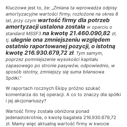
Kluczowe jest to, że: „
Zmiana ta wprowadza odpisy
amortyzacyjne wartości firmy, rozłożone na okres 8
wartość firmy dla potrzeb
lat, przy czym
amortyzacji ustalona została
w oparciu o
na kwotę 21.460.090,82
standard MSSF3
zł,
ulegnie ona zmniejszeniu względem
tj.
ostatnio raportowanej pozycji, o istotną
kwotę 216.930.679,72 zł
. Tym samym,
poprzez pomniejszenie wysokości kapitału
zapasowego po stronie pasywów, odpowiednio, w
sposób istotny, zmniejszy się suma bilansowa
Spółki
.”
W raportach rocznych Ekipy próżno szukać
komentarza do tej operacji. A co to znaczy dla spółki
i jej akcjonariuszy?
Wartość firmy została obniżona ponad
jedenastokrotnie, o kwotę bagatela 216.930.679,72
zł. Mamy więc aktualną wartość firmy w kwocie