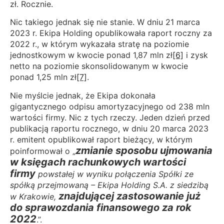
zł. Rocznie.
Nic takiego jednak się nie stanie. W dniu 21 marca
2023 r. Ekipa Holding opublikowała raport roczny za
2022 r., w którym wykazała stratę na poziomie
jednostkowym w kwocie ponad 1,87 mln zł
[6]
i zysk
netto na poziomie skonsolidowanym w kwocie
ponad 1,25 mln zł
[7]
.
Nie myślcie jednak, że Ekipa dokonała
gigantycznego odpisu amortyzacyjnego od 238 mln
wartości firmy. Nic z tych rzeczy. Jeden dzień przed
publikacją raportu rocznego, w dniu 20 marca 2023
r. emitent opublikował raport bieżący, w którym
zmianie sposobu ujmowania
poinformował o „
w księgach rachunkowych wartości
firmy
powstałej w wyniku połączenia Spółki ze
spółką przejmowaną – Ekipa Holding S.A. z siedzibą
znajdującej zastosowanie już
w Krakowie,
do sprawozdania finansowego za rok
2022
.”.