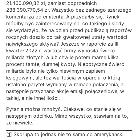
21.460.090,82 zł, zamiast poprzednich
238.390.770,54 zł. Wszystko bez żadnego szerszego
komentarza od emitenta. A przydałby się. Rynek
mógłby być zainteresowany np. co takiego i kiedy
się wydarzyło, że na dzień przed publikacją raportów
rocznych doszło do tak gwałtownej utraty wartości
największego aktywa? Jeszcze w raporcie za III
kwartał 2022 r. wartość firmy wynosiła ćwierć
miliarda złotych, a już chwilę potem marne kilka
procent tamtej dumnej kwoty. Niebotyczne ćwierć
miliarda było nie tylko niewinnym zapisem
księgowym, ale też wartością w oparciu, o którą
ustalono parytet wymiany w ramach połączenia, a
następnie przyznano akcje emisji połączeniowej w
takiej, a nie innej ilości.
Pytania można mnożyć. Ciekawe, co stanie się w
następnym odcinku. Mimo wszystko, stawiam na to,
że niewiele.
[1]
Skorupa to jednak nie to samo co amerykański