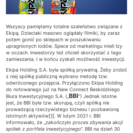
Wszyscy pamiętamy totalne szaleństwo związane z
Ekipą. Dzieciaki masowo oglądały filmiki, by zaraz
potem gonić po sklepach w poszukiwaniu
upragnionych lodów. Spece od marketingu mieli łzy
w oczach. Inwestorzy też chcieli skorzystać z tego
zamieszania. I w końcu zyskali możliwość inwestycji.
Ekipa Holding S.A. była spółką prywatną. Żeby zrobić
z niej spółkę publiczną wybrano metodę tzw.
odwróconego przejęcia. Przyłączono Ekipa Holding
do notowanego już na New Connect Beskidzkiego
BBI
Biura Inwestycyjnego S.A. („
”) Jednak istotne
jest, że BBI była tzw. skorupą, czyli spółką nie
prowadzącą rzeczywistego biznesu i pozbawioną
istotnych aktywów
[1]
. W lutym 2021 r. BBI
informowało, że „
zakończyło proces zbywania akcji
spółek z portfela inwestycyjnego
”. BBI na dzień 30