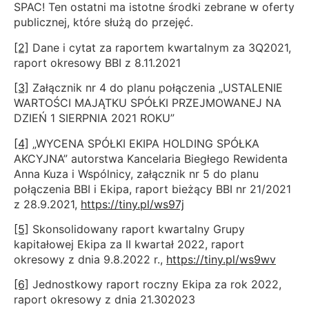
SPAC! Ten ostatni ma istotne środki zebrane w oferty
publicznej, które służą do przejęć.
[2]
Dane i cytat za raportem kwartalnym za 3Q2021,
raport okresowy BBI z 8.11.2021
[3]
Załącznik nr 4 do planu połączenia „USTALENIE
WARTOŚCI MAJĄTKU SPÓŁKI PRZEJMOWANEJ NA
DZIEŃ 1 SIERPNIA 2021 ROKU”
[4]
„WYCENA SPÓŁKI EKIPA HOLDING SPÓŁKA
AKCYJNA” autorstwa Kancelaria Biegłego Rewidenta
Anna Kuza i Wspólnicy, załącznik nr 5 do planu
połączenia BBI i Ekipa, raport bieżący BBI nr 21/2021
z 28.9.2021,
https://tiny.pl/ws97j
[5]
Skonsolidowany raport kwartalny Grupy
kapitałowej Ekipa za II kwartał 2022, raport
okresowy z dnia 9.8.2022 r.,
https://tiny.pl/ws9wv
[6]
Jednostkowy raport roczny Ekipa za rok 2022,
raport okresowy z dnia 21.302023