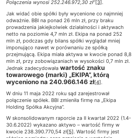
Połączenia wynosi 252.246.972,30 zł
”
[3]
.
Jak widać obie spółki były wycenione co najmniej
odważnie. BBI na ponad 26 mln zł, przy braku
prowadzenia jakiejkolwiek działalności i aktywach
netto na poziomie 4,7 mln zł. Ekipa na ponad 252
mln zł, podczas gdy bilans spółki wyglądał mniej
imponująco nawet w porównaniu ze spółką
przejmującą. Ekipa miała aktywa w kwocie ponad 8,8
mln zł, przy zobowiązaniach w wysokości 0,7 mln zł.
wartość znaku
Jednak zadecydowała
towarowego (marki) „EKIPA”, którą
wyceniono na 240.966.146 zł
[4]
.
W dniu 11 maja 2022 roku sąd zarejestrował
połączenie spółek. BBI zmieniła firmę na „Ekipa
Holding Spółka Akcyjna”.
W skonsolidowanym raporcie za II kwartał 2022 (1.4-
30.6.2022) wykazano aktywo – wartość firmy w
kwocie 238.390.770,54 zł
[5]
. Wartość firmy jest