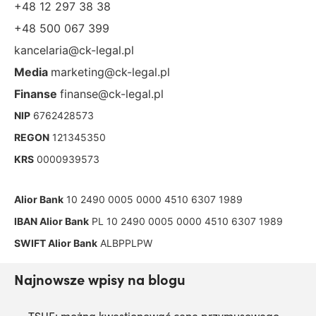
+48 12 297 38 38
+48 500 067 399
kancelaria@ck-legal.pl
Media
marketing@ck-legal.pl
Finanse
finanse@ck-legal.pl
NIP
6762428573
REGON
121345350
KRS
0000939573
Alior Bank
10 2490 0005 0000 4510 6307 1989
IBAN Alior Bank
PL 10 2490 0005 0000 4510 6307 1989
SWIFT Alior Bank
ALBPPLPW
Najnowsze wpisy na blogu
TSUE: można kwestionować cenę przymusowego