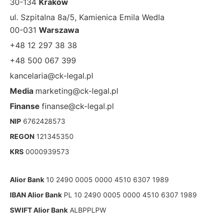
30-134
Kraków
ul. Szpitalna 8a/5, Kamienica Emila Wedla
00-031
Warszawa
+48 12 297 38 38
+48 500 067 399
kancelaria@ck-legal.pl
Media
marketing@ck-legal.pl
Finanse
finanse@ck-legal.pl
NIP
6762428573
REGON
121345350
KRS
0000939573
Alior Bank
10 2490 0005 0000 4510 6307 1989
IBAN Alior Bank
PL 10 2490 0005 0000 4510 6307 1989
SWIFT Alior Bank
ALBPPLPW