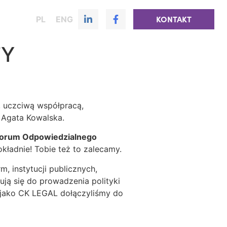
PL
ENG
KONTAKT
TY
, uczciwą współpracą,
a, Agata Kowalska.
 Forum Odpowiedzialnego
ładnie! Tobie też to zalecamy.
m, instytucji publicznych,
ją się do prowadzenia polityki
e jako CK LEGAL dołączyliśmy do