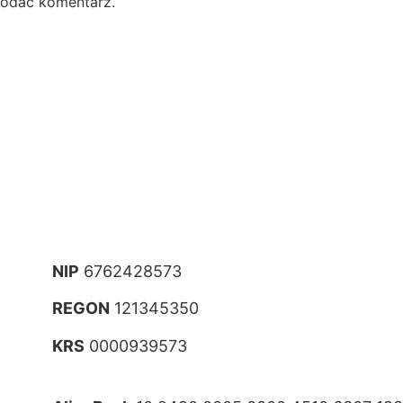
dodać komentarz.
NIP
6762428573
REGON
121345350
KRS
0000939573