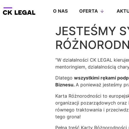
O NAS
OFERTA
AKTU
JESTEŚMY S
RÓŻNORODN
“W działalności CK LEGAL kieruj
mentoringiem, działalnością chary
Dlatego
wszystkimi rękami podp
Biznesu.
A ponieważ jesteśmy pr
Karta Różnorodności to europejska 
organizacji pozarządowych oraz 
równego traktowania i przeciwdz
tego grona!
Pełną treść Karty Różnorodności