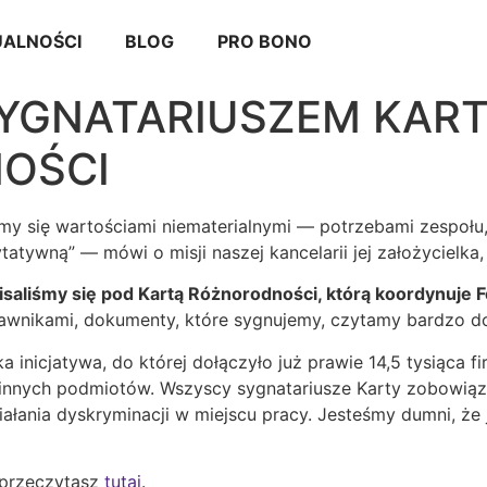
ALNOŚCI
BLOG
PRO BONO
YGNATARIUSZEM KAR
OŚCI
emy się wartościami niematerialnymi — potrzebami zespołu
tatywną” — mówi o misji naszej kancelarii jej założycielk
isaliśmy się pod Kartą Różnorodności, którą koordynuje
awnikami, dokumenty, które sygnujemy, czytamy bardzo dok
inicjatywa, do której dołączyło już prawie 14,5 tysiąca fir
innych podmiotów. Wszyscy sygnatariusze Karty zobowiązu
iałania dyskryminacji w miejscu pracy. Jesteśmy dumni, ż
 przeczytasz
tutaj
.