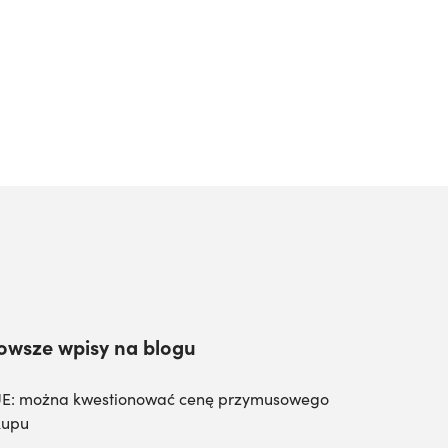
owsze wpisy na blogu
E: można kwestionować cenę przymusowego
kupu