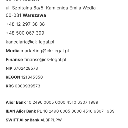
ul. Szpitalna 8a/5, Kamienica Emila Wedla
00-031
Warszawa
+48 12 297 38 38
+48 500 067 399
kancelaria@ck-legal.pl
Media
marketing@ck-legal.pl
Finanse
finanse@ck-legal.pl
NIP
6762428573
REGON
121345350
KRS
0000939573
Alior Bank
10 2490 0005 0000 4510 6307 1989
IBAN Alior Bank
PL 10 2490 0005 0000 4510 6307 1989
SWIFT Alior Bank
ALBPPLPW