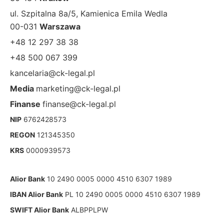
ul. Szpitalna 8a/5, Kamienica Emila Wedla
00-031
Warszawa
+48 12 297 38 38
+48 500 067 399
kancelaria@ck-legal.pl
Media
marketing@ck-legal.pl
Finanse
finanse@ck-legal.pl
NIP
6762428573
REGON
121345350
KRS
0000939573
Alior Bank
10 2490 0005 0000 4510 6307 1989
IBAN Alior Bank
PL 10 2490 0005 0000 4510 6307 1989
SWIFT Alior Bank
ALBPPLPW