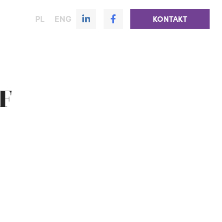
PL
ENG
KONTAKT
NF