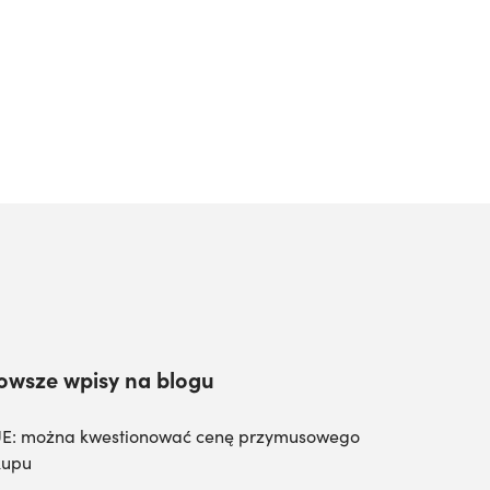
owsze wpisy na blogu
E: można kwestionować cenę przymusowego
kupu