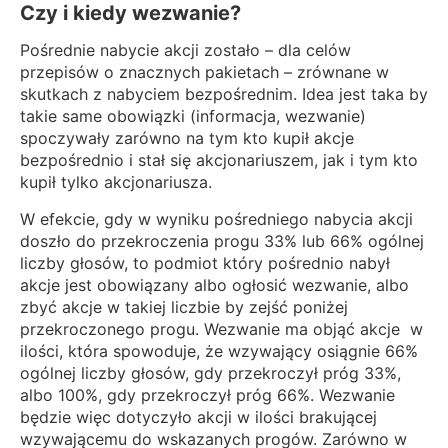
Czy i kiedy wezwanie?
Pośrednie nabycie akcji zostało – dla celów
przepisów o znacznych pakietach – zrównane w
skutkach z nabyciem bezpośrednim. Idea jest taka by
takie same obowiązki (informacja, wezwanie)
spoczywały zarówno na tym kto kupił akcje
bezpośrednio i stał się akcjonariuszem, jak i tym kto
kupił tylko akcjonariusza.
W efekcie, gdy w wyniku pośredniego nabycia akcji
doszło do przekroczenia progu 33% lub 66% ogólnej
liczby głosów, to podmiot który pośrednio nabył
akcje jest obowiązany albo ogłosić wezwanie, albo
zbyć akcje w takiej liczbie by zejść poniżej
przekroczonego progu. Wezwanie ma objąć akcje w
ilości, która spowoduje, że wzywający osiągnie 66%
ogólnej liczby głosów, gdy przekroczył próg 33%,
albo 100%, gdy przekroczył próg 66%. Wezwanie
będzie więc dotyczyło akcji w ilości brakującej
wzywającemu do wskazanych progów. Zarówno w