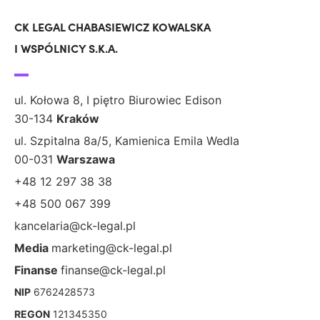
CK LEGAL CHABASIEWICZ KOWALSKA
I WSPÓLNICY S.K.A.
ul. Kołowa 8, I piętro Biurowiec Edison
30-134
Kraków
ul. Szpitalna 8a/5, Kamienica Emila Wedla
00-031
Warszawa
+48 12 297 38 38
+48 500 067 399
kancelaria@ck-legal.pl
Media
marketing@ck-legal.pl
Finanse
finanse@ck-legal.pl
NIP
6762428573
REGON
121345350