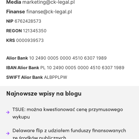
Media
marketing@ck-legal.pl
Finanse
finanse@ck-legal.pl
NIP
6762428573
REGON
121345350
KRS
0000939573
Alior Bank
10 2490 0005 0000 4510 6307 1989
IBAN Alior Bank
PL 10 2490 0005 0000 4510 6307 1989
SWIFT Alior Bank
ALBPPLPW
Najnowsze wpisy na blogu
TSUE: można kwestionować cenę przymusowego
wykupu
Delaware flip z udziałem funduszy finansowanych
ze środków publicznych