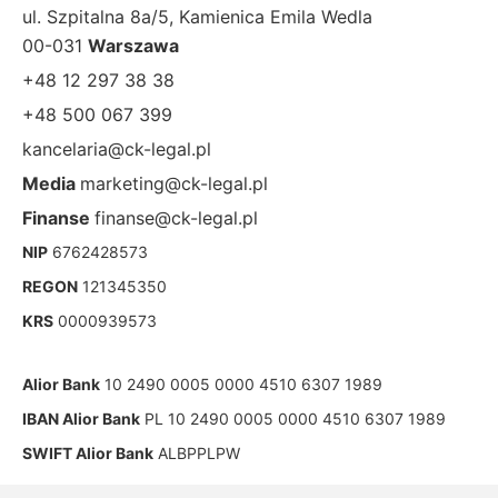
ul. Szpitalna 8a/5, Kamienica Emila Wedla
00-031
Warszawa
+48 12 297 38 38
+48 500 067 399
kancelaria@ck-legal.pl
Media
marketing@ck-legal.pl
Finanse
finanse@ck-legal.pl
NIP
6762428573
REGON
121345350
KRS
0000939573
Alior Bank
10 2490 0005 0000 4510 6307 1989
IBAN Alior Bank
PL 10 2490 0005 0000 4510 6307 1989
SWIFT Alior Bank
ALBPPLPW