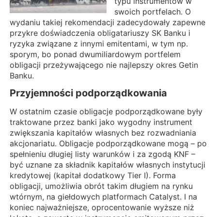
typu instrumentów w
swoich portfelach. O
wydaniu takiej rekomendacji zadecydowały zapewne
przykre doświadczenia obligatariuszy SK Banku i
ryzyka związane z innymi emitentami, w tym np.
sporym, bo ponad dwumiliardowym portfelem
obligacji przeżywającego nie najlepszy okres Getin
Banku.
Przyjemności podporządkowania
W ostatnim czasie obligacje podporządkowane były
traktowane przez banki jako wygodny instrument
zwiększania kapitałów własnych bez rozwadniania
akcjonariatu. Obligacje podporządkowane mogą – po
spełnieniu długiej listy warunków i za zgodą KNF –
być uznane za składnik kapitałów własnych instytucji
kredytowej (kapitał dodatkowy Tier I). Forma
obligacji, umożliwia obrót takim długiem na rynku
wtórnym, na giełdowych platformach Catalyst. I na
koniec najważniejsze, oprocentowanie wyższe niż