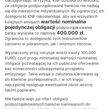
Uwzględniając te ryzyka, KNF doszedł do wniosku,
ze obligacje podporządkowane banków nie nadają
się dla inwestorów indywidualnych. By ograniczyć ich
dostępność KNF rekomenduje, aby we wszystkich
wartość nominalna
kolejnych emisjach
pojedynczej obligacji
podporządkowanej
400.000 zł.
banku wynosiła co najmniej
Ogranicza to dostępność tych instrumentów
zarówno w pierwotnym, jak i wtórnym obrocie.
Wyznaczony próg oscyluje wokół kwoty 100.000
EURO, czyli progu minimalnej wartości nominalnej
obligacji pozwalającej na ich publiczne oferowanie
bez konieczności udostępniania prospektu
emisyjnego. Takie emisje z założenia kierowane są
do klientów profesjonalnych. I w ich kręgu
najczęściej następuje ewentualnie obrót wtórny
takimi papierami.
Nie będzie więc już ofert obligacji
podporządkowanych banków kierowanych do