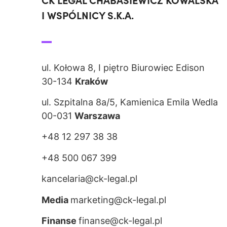
CK LEGAL CHABASIEWICZ KOWALSKA
I WSPÓLNICY S.K.A.
ul. Kołowa 8, I piętro Biurowiec Edison
30-134
Kraków
ul. Szpitalna 8a/5, Kamienica Emila Wedla
00-031
Warszawa
+48 12 297 38 38
+48 500 067 399
kancelaria@ck-legal.pl
Media
marketing@ck-legal.pl
Finanse
finanse@ck-legal.pl