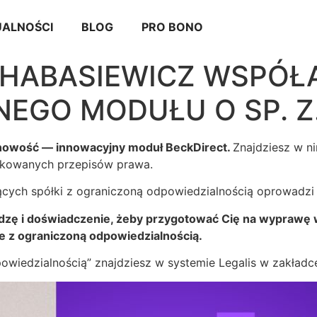
ALNOŚCI
BLOG
PRO BONO
CHABASIEWICZ WSPÓ
EGO MODUŁU O SP. Z.
ę nowość — innowacyjny moduł BeckDirect.
Znajdziesz w n
plikowanych przepisów prawa.
cych spółki z ograniczoną odpowiedzialnością oprowadzi 
dzę i doświadczenie, żeby przygotować Cię na wyprawę 
e z ograniczoną odpowiedzialnością.
owiedzialnością” znajdziesz w systemie Legalis w zakładc