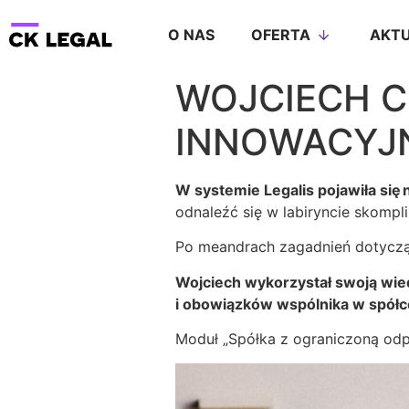
O NAS
OFERTA
AKTU
WOJCIECH 
INNOWACYJN
W systemie Legalis pojawiła si
odnaleźć się w labiryncie skom
Po meandrach zagadnień dotyczą
Wojciech wykorzystał swoją wie
i obowiązków wspólnika w spółc
Moduł „Spółka z ograniczoną odp