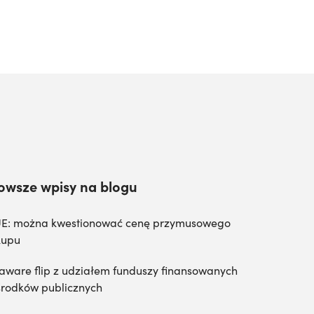
owsze wpisy na blogu
E: można kwestionować cenę przymusowego
kupu
aware flip z udziałem funduszy finansowanych
środków publicznych