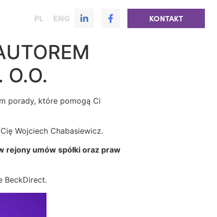
PL
ENG
KONTAKT
ŁAUTOREM
 O.O.
im porady, które pomogą Ci
Cię Wojciech Chabasiewicz.
w rejony umów spółki oraz praw
e BeckDirect.