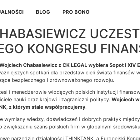
ALNOŚCI
BLOG
PRO BONO
HABASIEWICZ UCZEST
IEGO KONGRESU FINA
Wojciech Chabasiewicz z CK LEGAL wybiera Sopot i XIV 
jważniejszych spotkań dla przedstawicieli świata finansów
czące bezpiecznego i zrównoważonego rozwoju.
si i menedżerowie wiodących polskich instytucji finansow
iele nauki oraz krajowi i zagraniczni politycy.
Wojciech wy
K, z którym stale współpracujemy
.
 wymiany wiedzy, doświadczeń i dobrych praktyk między 
 o zwiększaniu szans polskich firm w globalnym środowisk
owe narzędzie działalności THINKTANK, a Europejski Kong