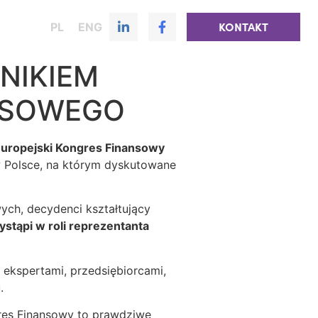
PL
ENG
KONTAKT
NIKIEM
NSOWEGO
Europejski Kongres Finansowy
 w Polsce, na którym dyskutowane
ych, decydenci kształtujący
stąpi w roli reprezentanta
ekspertami, przedsiębiorcami,
u.
res Finansowy to prawdziwe