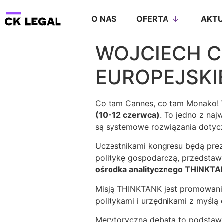
O NAS
OFERTA
AKTU
WOJCIECH C
EUROPEJSK
Co tam Cannes, co tam Monako!
(10-12 czerwca)
. To jedno z na
są systemowe rozwiązania doty
Uczestnikami kongresu będą preze
politykę gospodarczą, przedstawic
ośrodka analitycznego THINKTAN
Misją THINKTANK jest promowanie
politykami i urzędnikami z myślą
Merytoryczna debata to podstaw