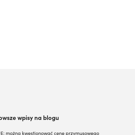
owsze wpisy na blogu
E: można kwestionować cenę przymusowego