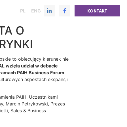
PL
ENG
KONTAKT
TA O
RYNKI
skie to obiecujący kierunek nie
L wzięła udział w debacie
 ramach PAIH Business Forum
ulturowych aspektach ekspansji
mienia PAIH. Uczestnikami
y, Marcin Petrykowski, Prezes
tti, Sales & Business