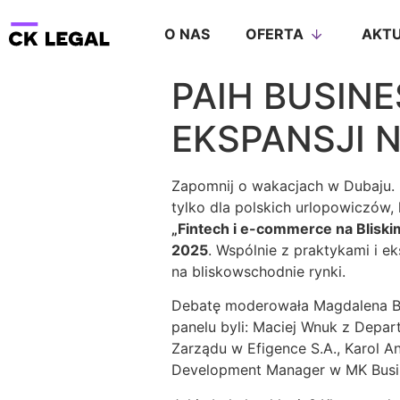
O NAS
OFERTA
AKTU
PAIH BUSINE
EKSPANSJI 
Zapomnij o wakacjach w Dubaju. L
tylko dla polskich urlopowiczów,
„Fintech i e-commerce na Blisk
2025
. Wspólnie z praktykami i 
na bliskowschodnie rynki.
Debatę moderowała Magdalena Bo
panelu byli: Maciej Wnuk z Depar
Zarządu w Efigence S.A., Karol A
Development Manager w MK Busin