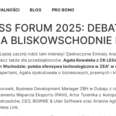
ALNOŚCI
BLOG
PRO BONO
SS FORUM 2025: DEBA
NA BLISKOWSCHODNIE 
epiej zacznij robić tam interesy! Zjednoczone Emiraty Arab
 lecz także dla przedsiębiorców.
Agata Kowalska z CK LEGA
im Wschodzie: polska ofensywa technologiczna w ZEA” w
ekspertami, Agata dyskutowała o biznesowych, prawnych i k
rowik, Business Development Manager ZBH w Dubaju z ra
tamentu Wsparcia Eksportu (PAIH), Artur Turemka z Autopa
ndruszków, CEO, BOWWE & Ulan Software oraz Arianna Aglie
ess Link.