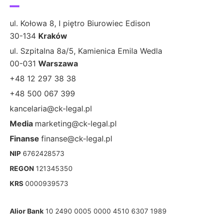
ul. Kołowa 8, I piętro Biurowiec Edison
30-134
Kraków
ul. Szpitalna 8a/5, Kamienica Emila Wedla
00-031
Warszawa
+48 12 297 38 38
+48 500 067 399
kancelaria@ck-legal.pl
Media
marketing@ck-legal.pl
Finanse
finanse@ck-legal.pl
NIP
6762428573
REGON
121345350
KRS
0000939573
Alior Bank
10 2490 0005 0000 4510 6307 1989