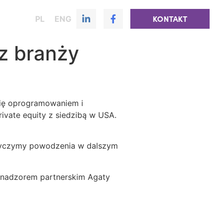
PL
ENG
KONTAKT
z branży
się oprogramowaniem i
rivate equity z siedzibą w USA.
 życzymy powodzenia w dalszym
d nadzorem partnerskim Agaty