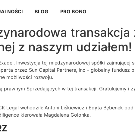
ALNOŚCI
BLOG
PRO BONO
zynarodowa transakcja 
nej z naszym udziałem!
xadel. Inwestycja tej międzynarodowej spółki zajmującej 
arta przez Sun Capital Partners, Inc – globalny fundusz p
ne możliwości rozwoju.
ą prawnym Sprzedających w tej transakcji. Gratulujemy i
CK Legal wchodzili: Antoni Liśkiewicz i Edyta Bębenek po
diligence kierowała Magdalena Golonka.
RZ