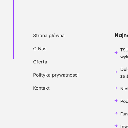
Najn
Strona główna
O Nas
TSU
wy
Oferta
Del
Polityka prywatności
ze 
Kontakt
Nie
Pod
Fun
Inw