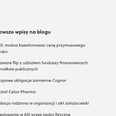
owsze wpisy na blogu
E: można kwestionować cenę przymusowego
kupu
aware flip z udziałem funduszy finansowanych
środków publicznych
typowe obligacje zamienne Cognor
ział Celon Pharma
dacja rodzinna w organizacji i akt założycielski
estowanie w ASI przez osoby fizyczne