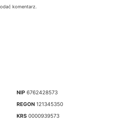
dodać komentarz.
NIP
6762428573
REGON
121345350
KRS
0000939573