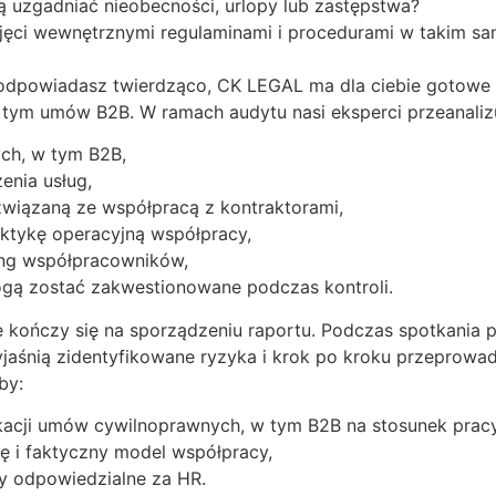
uzgadniać nieobecności, urlopy lub zastępstwa?
ęci wewnętrznymi regulaminami i procedurami w takim sa
ń odpowiadasz twierdząco, CK LEGAL ma dla ciebie gotowe 
ym umów B2B. W ramach audytu nasi eksperci przeanalizu
ch, w tym B2B,
enia usług,
wiązaną ze współpracą z kontraktorami,
aktykę operacyjną współpracy,
ng współpracowników,
ogą zostać zakwestionowane podczas kontroli.
 kończy się na sporządzeniu raportu. Podczas spotkania 
jaśnią zidentyfikowane ryzyka i krok po kroku przeprow
by:
ikacji umów cywilnoprawnych, w tym B2B na stosunek pracy
 i faktyczny model współpracy,
y odpowiedzialne za HR.