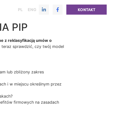
PL
ENG
KONTAKT
A PIP
ne z reklasyfikacją umów o
ż teraz sprawdzić, czy twój model
am lub zbliżony zakres
ach i w miejscu określnym przez
iskach?
nefitów firmowych na zasadach