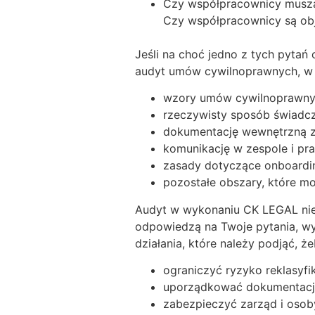
Czy współpracownicy muszą 
Czy współpracownicy są obj
Jeśli na choć jedno z tych pyta
audyt umów cywilnoprawnych, w t
wzory umów cywilnoprawny
rzeczywisty sposób świadcz
dokumentację wewnętrzną z
komunikację w zespole i pr
zasady dotyczące onboardi
pozostałe obszary, które m
Audyt w wykonaniu CK LEGAL nie
odpowiedzą na Twoje pytania, wy
działania, które należy podjąć, że
ograniczyć ryzyko reklasyf
uporządkować dokumentację
zabezpieczyć zarząd i osob