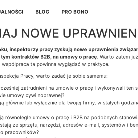
ALNOŚCI
BLOG
PRO BONO
IAJ NOWE UPRAWNIENI
6 roku, inspektorzy pracy zyskują nowe uprawnienia związa
 tym kontraktów B2B, na umowy o pracę
. Warto zatem ju
k współpraca ta powinna wyglądać w praktyce.
spekcja Pracy, warto zadać je sobie samemu:
ześniej zatrudnieni na umowie o pracę i wykonywali ten s
wie umowy cywilnoprawnej?
 głównie lub wyłącznie dla twojej firmy, w stałych godzin
ują równolegle umowy o pracę i B2B na podobnych stanow
tają ze sprzętu, narzędzi, adresów e-mail, systemów i be
do pracowników?