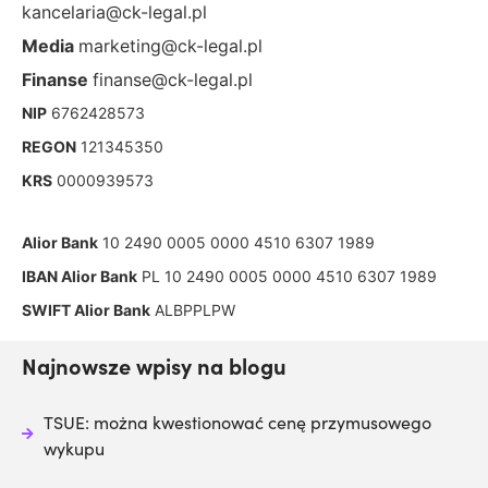
kancelaria@ck-legal.pl
Media
marketing@ck-legal.pl
Finanse
finanse@ck-legal.pl
NIP
6762428573
REGON
121345350
KRS
0000939573
Alior Bank
10 2490 0005 0000 4510 6307 1989
IBAN Alior Bank
PL 10 2490 0005 0000 4510 6307 1989
SWIFT Alior Bank
ALBPPLPW
Najnowsze wpisy na blogu
TSUE: można kwestionować cenę przymusowego
wykupu