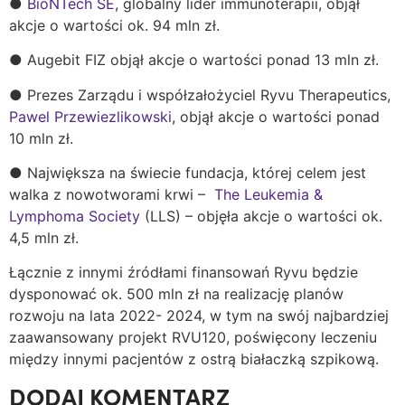
●
BioNTech SE
, globalny lider immunoterapii, objął
akcje o wartości ok. 94 mln zł.
● Augebit FIZ objął akcje o wartości ponad 13 mln zł.
● Prezes Zarządu i współzałożyciel Ryvu Therapeutics,
Pawel Przewiezlikowski
, objął akcje o wartości ponad
10 mln zł.
● Największa na świecie fundacja, której celem jest
walka z nowotworami krwi –
The Leukemia &
Lymphoma Society
(LLS) – objęła akcje o wartości ok.
4,5 mln zł.
Łącznie z innymi źródłami finansowań Ryvu będzie
dysponować ok. 500 mln zł na realizację planów
rozwoju na lata 2022- 2024, w tym na swój najbardziej
zaawansowany projekt RVU120, poświęcony leczeniu
między innymi pacjentów z ostrą białaczką szpikową.
DODAJ KOMENTARZ