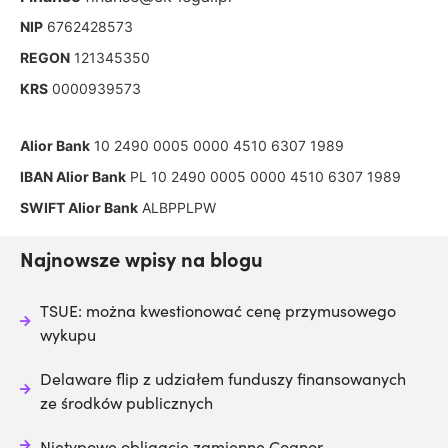
NIP
6762428573
REGON
121345350
KRS
0000939573
Alior Bank
10 2490 0005 0000 4510 6307 1989
IBAN Alior Bank
PL 10 2490 0005 0000 4510 6307 1989
SWIFT Alior Bank
ALBPPLPW
Najnowsze wpisy na blogu
TSUE: można kwestionować cenę przymusowego
wykupu
Delaware flip z udziałem funduszy finansowanych
ze środków publicznych
Nietypowe obligacje zamienne Cognor