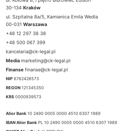
30-134
Kraków
ul. Szpitalna 8a/5, Kamienica Emila Wedla
00-031
Warszawa
+48 12 297 38 38
+48 500 067 399
kancelaria@ck-legal.pl
Media
marketing@ck-legal.pl
Finanse
finanse@ck-legal.pl
NIP
6762428573
REGON
121345350
KRS
0000939573
Alior Bank
10 2490 0005 0000 4510 6307 1989
IBAN Alior Bank
PL 10 2490 0005 0000 4510 6307 1989