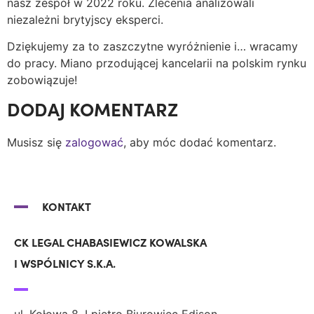
nasz zespół w 2022 roku. Zlecenia analizowali
niezależni brytyjscy eksperci.
Dziękujemy za to zaszczytne wyróżnienie i… wracamy
do pracy. Miano przodującej kancelarii na polskim rynku
zobowiązuje!
DODAJ KOMENTARZ
Musisz się
zalogować
, aby móc dodać komentarz.
KONTAKT
CK LEGAL CHABASIEWICZ KOWALSKA
I WSPÓLNICY S.K.A.
ul. Kołowa 8, I piętro Biurowiec Edison