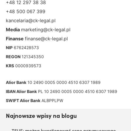
+48 12 297 38 38
+48 500 067 399
kancelaria@ck-legal.pl
Media
marketing@ck-legal.pl
Finanse
finanse@ck-legal.pl
NIP
6762428573
REGON
121345350
KRS
0000939573
Alior Bank
10 2490 0005 0000 4510 6307 1989
IBAN Alior Bank
PL 10 2490 0005 0000 4510 6307 1989
SWIFT Alior Bank
ALBPPLPW
Najnowsze wpisy na blogu
TSUE: można kwestionować cenę przymusowego