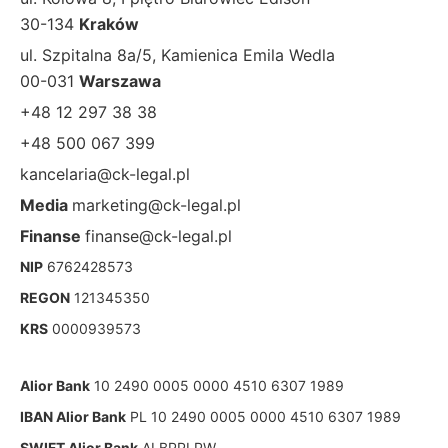
30-134
Kraków
ul. Szpitalna 8a/5, Kamienica Emila Wedla
00-031
Warszawa
+48 12 297 38 38
+48 500 067 399
kancelaria@ck-legal.pl
Media
marketing@ck-legal.pl
Finanse
finanse@ck-legal.pl
NIP
6762428573
REGON
121345350
KRS
0000939573
Alior Bank
10 2490 0005 0000 4510 6307 1989
IBAN Alior Bank
PL 10 2490 0005 0000 4510 6307 1989
SWIFT Alior Bank
ALBPPLPW