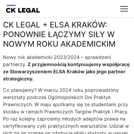
CK LEGAL + ELSA KRAKÓW:
PONOWNIE ŁĄCZYMY SIŁY W
NOWYM ROKU AKADEMICKIM
Nowy rok akademicki 2023/2024 – sprawdzeni
partnerzy.
Z przyjemnością kontynuujemy współpracę
ze Stowarzyszeniem ELSA Kraków jako jego partner
strategiczny.
Co planujemy? W marcu 2024 roku poprowadzimy
warsztaty podczas Ogólnopolskich Dni Praktyk
Prawniczych. W maju spotkamy się ze studentami przy
stoisku w ramach Prawniczych Targów Praktyk i Pracy.
Po raz kolejny zaprosimy młodych adeptów prawa na
certyfikowany cykl praktycznych warsztatów. Udział w
nich da im szansę na zdobycie etatu stażysty w naszej