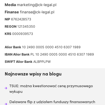
Media
marketing@ck-legal.pl
Finanse
finanse@ck-legal.pl
NIP
6762428573
REGON
121345350
KRS
0000939573
Alior Bank
10 2490 0005 0000 4510 6307 1989
IBAN Alior Bank
PL 10 2490 0005 0000 4510 6307 1989
SWIFT Alior Bank
ALBPPLPW
Najnowsze wpisy na blogu
TSUE: można kwestionować cenę przymusowego
wykupu
Delaware flip z udziałem funduszy finansowanych