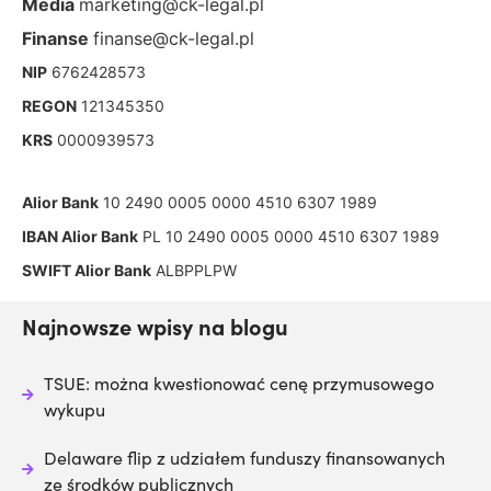
Media
marketing@ck-legal.pl
Finanse
finanse@ck-legal.pl
NIP
6762428573
REGON
121345350
KRS
0000939573
Alior Bank
10 2490 0005 0000 4510 6307 1989
IBAN Alior Bank
PL 10 2490 0005 0000 4510 6307 1989
SWIFT Alior Bank
ALBPPLPW
Najnowsze wpisy na blogu
TSUE: można kwestionować cenę przymusowego
wykupu
Delaware flip z udziałem funduszy finansowanych
ze środków publicznych