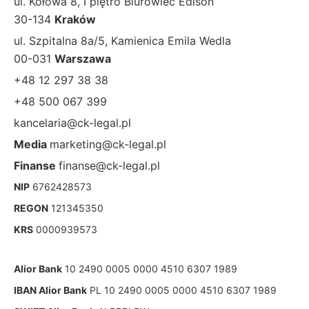
ul. Kołowa 8, I piętro Biurowiec Edison
30-134
Kraków
ul. Szpitalna 8a/5, Kamienica Emila Wedla
00-031
Warszawa
+48 12 297 38 38
+48 500 067 399
kancelaria@ck-legal.pl
Media
marketing@ck-legal.pl
Finanse
finanse@ck-legal.pl
NIP
6762428573
REGON
121345350
KRS
0000939573
Alior Bank
10 2490 0005 0000 4510 6307 1989
IBAN Alior Bank
PL 10 2490 0005 0000 4510 6307 1989