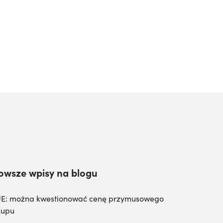
owsze wpisy na blogu
E: można kwestionować cenę przymusowego
kupu