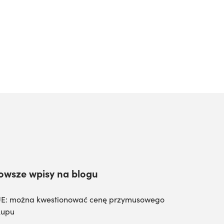
owsze wpisy na blogu
E: można kwestionować cenę przymusowego
kupu