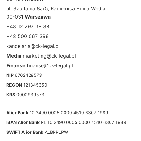
ul. Szpitalna 8a/5, Kamienica Emila Wedla
00-031
Warszawa
+48 12 297 38 38
+48 500 067 399
kancelaria@ck-legal.pl
Media
marketing@ck-legal.pl
Finanse
finanse@ck-legal.pl
NIP
6762428573
REGON
121345350
KRS
0000939573
Alior Bank
10 2490 0005 0000 4510 6307 1989
IBAN Alior Bank
PL 10 2490 0005 0000 4510 6307 1989
SWIFT Alior Bank
ALBPPLPW