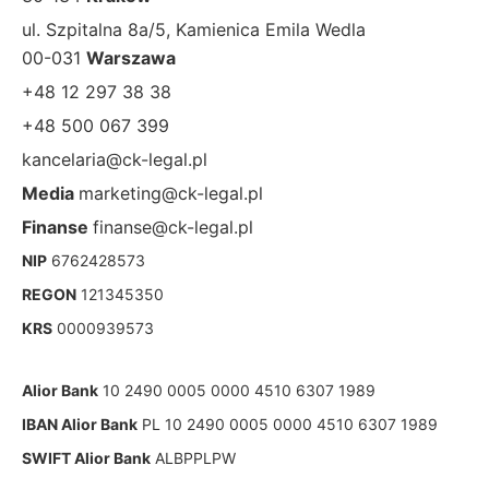
ul. Szpitalna 8a/5, Kamienica Emila Wedla
00-031
Warszawa
+48 12 297 38 38
+48 500 067 399
kancelaria@ck-legal.pl
Media
marketing@ck-legal.pl
Finanse
finanse@ck-legal.pl
NIP
6762428573
REGON
121345350
KRS
0000939573
Alior Bank
10 2490 0005 0000 4510 6307 1989
IBAN Alior Bank
PL 10 2490 0005 0000 4510 6307 1989
SWIFT Alior Bank
ALBPPLPW