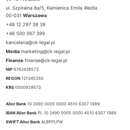
ul. Szpitalna 8a/5, Kamienica Emila Wedla
00-031
Warszawa
+48 12 297 38 38
+48 500 067 399
kancelaria@ck-legal.pl
Media
marketing@ck-legal.pl
Finanse
finanse@ck-legal.pl
NIP
6762428573
REGON
121345350
KRS
0000939573
Alior Bank
10 2490 0005 0000 4510 6307 1989
IBAN Alior Bank
PL 10 2490 0005 0000 4510 6307 1989
SWIFT Alior Bank
ALBPPLPW