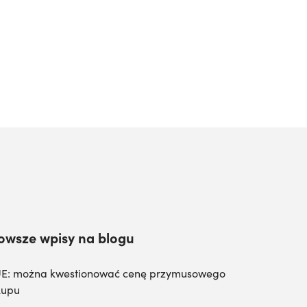
owsze wpisy na blogu
E: można kwestionować cenę przymusowego
kupu