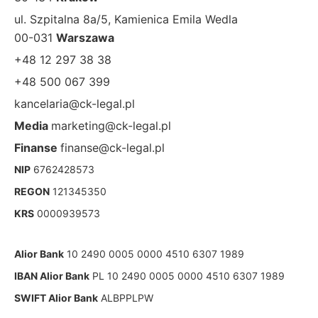
ul. Szpitalna 8a/5, Kamienica Emila Wedla
00-031
Warszawa
+48 12 297 38 38
+48 500 067 399
kancelaria@ck-legal.pl
Media
marketing@ck-legal.pl
Finanse
finanse@ck-legal.pl
NIP
6762428573
REGON
121345350
KRS
0000939573
Alior Bank
10 2490 0005 0000 4510 6307 1989
IBAN Alior Bank
PL 10 2490 0005 0000 4510 6307 1989
SWIFT Alior Bank
ALBPPLPW