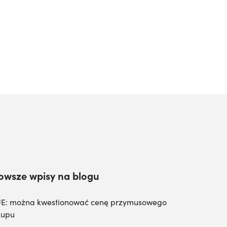
owsze wpisy na blogu
E: można kwestionować cenę przymusowego
kupu