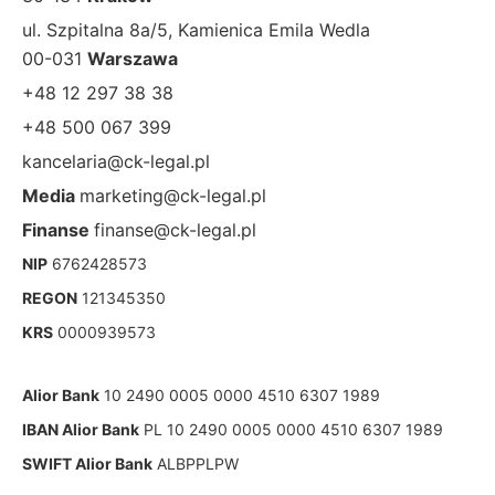
ul. Szpitalna 8a/5, Kamienica Emila Wedla
00-031
Warszawa
+48 12 297 38 38
+48 500 067 399
kancelaria@ck-legal.pl
Media
marketing@ck-legal.pl
Finanse
finanse@ck-legal.pl
NIP
6762428573
REGON
121345350
KRS
0000939573
Alior Bank
10 2490 0005 0000 4510 6307 1989
IBAN Alior Bank
PL 10 2490 0005 0000 4510 6307 1989
SWIFT Alior Bank
ALBPPLPW