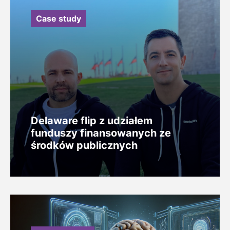
Case study
Delaware flip z udziałem
funduszy finansowanych ze
środków publicznych