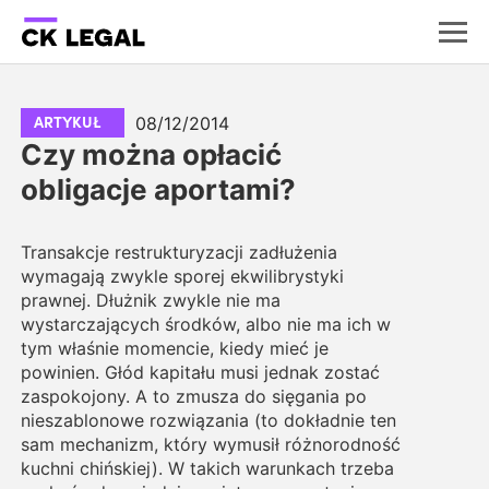
08/12/2014
ARTYKUŁ
Czy można opłacić
obligacje aportami?
Transakcje restrukturyzacji zadłużenia
wymagają zwykle sporej ekwilibrystyki
prawnej. Dłużnik zwykle nie ma
wystarczających środków, albo nie ma ich w
tym właśnie momencie, kiedy mieć je
powinien. Głód kapitału musi jednak zostać
zaspokojony. A to zmusza do sięgania po
nieszablonowe rozwiązania (to dokładnie ten
sam mechanizm, który wymusił różnorodność
kuchni chińskiej). W takich warunkach trzeba