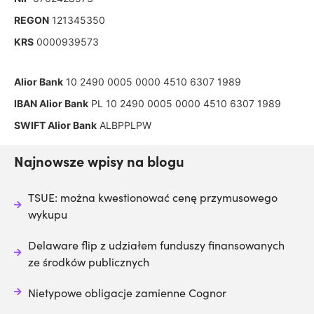
REGON
121345350
KRS
0000939573
Alior Bank
10 2490 0005 0000 4510 6307 1989
IBAN Alior Bank
PL 10 2490 0005 0000 4510 6307 1989
SWIFT Alior Bank
ALBPPLPW
Najnowsze wpisy na blogu
TSUE: można kwestionować cenę przymusowego
wykupu
Delaware flip z udziałem funduszy finansowanych
ze środków publicznych
Nietypowe obligacje zamienne Cognor