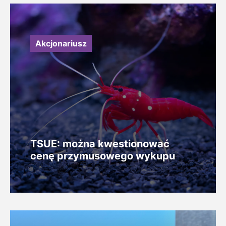
Akcjonariusz
TSUE: można kwestionować
cenę przymusowego wykupu