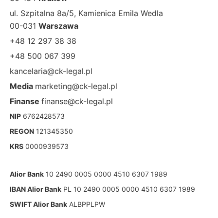
ul. Szpitalna 8a/5, Kamienica Emila Wedla
00-031
Warszawa
+48 12 297 38 38
+48 500 067 399
kancelaria@ck-legal.pl
Media
marketing@ck-legal.pl
Finanse
finanse@ck-legal.pl
NIP
6762428573
REGON
121345350
KRS
0000939573
Alior Bank
10 2490 0005 0000 4510 6307 1989
IBAN Alior Bank
PL 10 2490 0005 0000 4510 6307 1989
SWIFT Alior Bank
ALBPPLPW