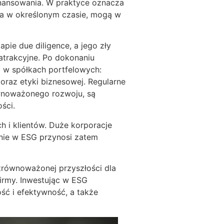
inansowania. W praktyce oznacza
enia w określonym czasie, mogą w
pie due diligence, a jego zły
atrakcyjne. Po dokonaniu
G w spółkach portfelowych:
oraz etyki biznesowej. Regularne
ównoważonego rozwoju, są
ości.
 i klientów. Duże korporacje
nie w ESG przynosi zatem
zrównoważonej przyszłości dla
irmy. Inwestując w ESG
ć i efektywność, a także