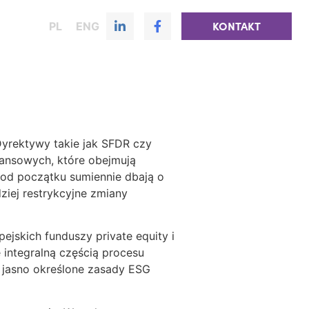
PL
ENG
KONTAKT
yrektywy takie jak SFDR czy
nansowych, które obejmują
y od początku sumiennie dbają o
ziej restrykcyjne zmiany
ejskich funduszy private equity i
ę integralną częścią procesu
 jasno określone zasady ESG