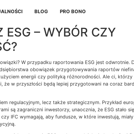
ALNOŚCI
BLOG
PRO BONO
 ESG – WYBÓR CZY
ŚĆ?
owiązki? W przypadku raportowania ESG jest odwrotnie. D
edsiębiorstwa obowiązek przygotowywania raportów niefi
użyciem energii czy polityką różnorodności. Ale ci, którz
 że w przyszłości będą lepiej przygotowani na coraz bard
iem regulacyjnym, lecz także strategicznym. Przykład europ
rami są zagraniczni inwestorzy, unaocznia, że ESG stało si
czy IFC wymagają, aby fundusze, w które inwestują, miały
tycyjną.