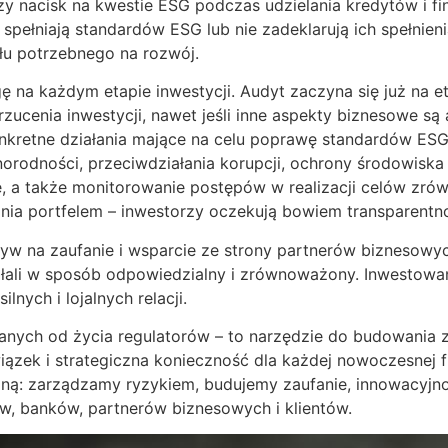
zy nacisk na kwestie ESG podczas udzielania kredytów i f
e spełniają standardów ESG lub nie zadeklarują ich spełni
ału potrzebnego na rozwój.
 na każdym etapie inwestycji. Audyt zaczyna się już na eta
cenia inwestycji, nawet jeśli inne aspekty biznesowe są 
onkretne działania mające na celu poprawę standardów ES
orodności, przeciwdziałania korupcji, ochrony środowiska 
, a także monitorowanie postępów w realizacji celów zr
ia portfelem – inwestorzy oczekują bowiem transparentn
w na zaufanie i wsparcie ze strony partnerów biznesowych
łali w sposób odpowiedzialny i zrównoważony. Inwestowa
lnych i lojalnych relacji.
anych od życia regulatorów – to narzędzie do budowania 
ązek i strategiczna konieczność dla każdej nowoczesnej f
ą: zarządzamy ryzykiem, budujemy zaufanie, innowacyjnoś
w, banków, partnerów biznesowych i klientów.