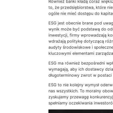
Również banki kładą coraz więks
to, że przedsiębiorstwa, które ni
ogóle nie mieć dostępu do kapit
ESG jest obecnie brane pod uwagę
wynik może być podstawą do odrzu
inwestycji, firmy wprowadzają k
wdrażają politykę dotyczącą różn
audyty środowiskowe i społeczne
kluczowymi elementami zarządzan
ESG ma również bezpośredni wpły
wymagają, aby ich dostawcy dzia
długoterminowy zwrot w postaci si
ESG to nie kolejny wymysł oderw
nas wszystkich. To moralny obowi
zyskujemy przewagę konkurencyjn
spełniamy oczekiwania inwestoró