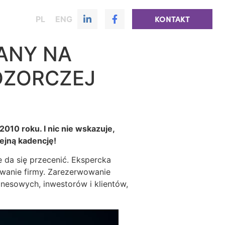
PL
ENG
KONTAKT
ANY NA
DZORCZEJ
010 roku. I nic nie wskazuje,
olejną kadencję!
 da się przecenić. Ekspercka
owanie firmy. Zarezerwowanie
znesowych, inwestorów i klientów,