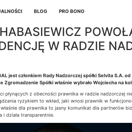
ALNOŚCI
BLOG
PRO BONO
CHABASIEWICZ POWOŁ
DENCJĘ W RADZIE NA
 jest członkiem Rady Nadzorczej spółki Selvita S.A. od 2
lne Zgromadzenie Spółki właśnie wybrało Wojciecha na k
ci płynących z obecności prawnika w radzie nadzorczej nie
ądzania ryzykiem to wkład, jaki wnosi prawnik w funkcjon
i właśnie dla prawnika to jasny komunikat dla partnerów bi
i działa transparentnie.