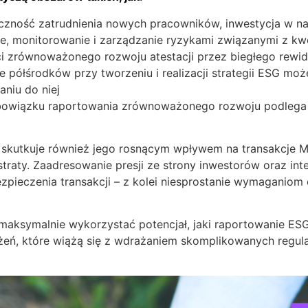
ność zatrudnienia nowych pracowników, inwestycja w nar
ie, monitorowanie i zarządzanie ryzykami związanymi z kw
 zrównoważonego rozwoju atestacji przez biegłego rew
ółśrodków przy tworzeniu i realizacji strategii ESG mo
faniu do niej
bowiązku raportowania zrównoważonego rozwoju podlega 
kutkuje również jego rosnącym wpływem na transakcje M&A
 straty. Zaadresowanie presji ze strony inwestorów oraz i
zpieczenia transakcji – z kolei niesprostanie wymaganiom 
ksymalnie wykorzystać potencjał, jaki raportowanie ESG
żeń, które wiążą się z wdrażaniem skomplikowanych regulac