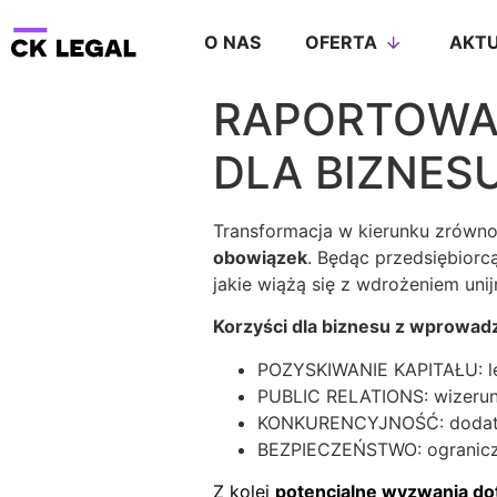
O NAS
OFERTA
AKTU
RAPORTOWAN
DLA BIZNES
Transformacja w kierunku zrówn
obowiązek
. Będąc przedsiębiorc
jakie wiążą się z wdrożeniem u
Korzyści dla biznesu z wprowa
POZYSKIWANIE KAPITAŁU: le
PUBLIC RELATIONS: wizerun
KONKURENCYJNOŚĆ: dodatko
BEZPIECZEŃSTWO: ogranicze
Z kolei
potencjalne wyzwania dot