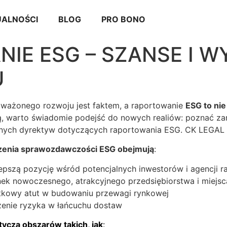
ALNOŚCI
BLOG
PRO BONO
IE ESG – SZANSE I 
U
oważonego rozwoju jest faktem, a raportowanie
ESG to nie
ą, warto świadomie podejść do nowych realiów: poznać za
nijnych dyrektyw dotyczących raportowania ESG. CK LEGA
dzenia sprawozdawczości ESG obejmują
:
pszą pozycję wśród potencjalnych inwestorów i agencji 
ek nowoczesnego, atrakcyjnego przedsiębiorstwa i miej
wy atut w budowaniu przewagi rynkowej
nie ryzyka w łańcuchu dostaw
yczą obszarów takich, jak
: