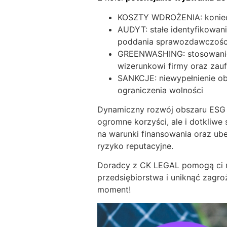
KOSZTY WDROŻENIA: koniecz
AUDYT: stałe identyfikowan
poddania sprawozdawczości
GREENWASHING: stosowanie p
wizerunkowi firmy oraz zau
SANKCJE: niewypełnienie o
ograniczenia wolności
Dynamiczny rozwój obszaru ESG s
ogromne korzyści, ale i dotkliwe
na warunki finansowania oraz ube
ryzyko reputacyjne.
Doradcy z CK LEGAL pomogą ci ma
przedsiębiorstwa i uniknąć zagro
moment!