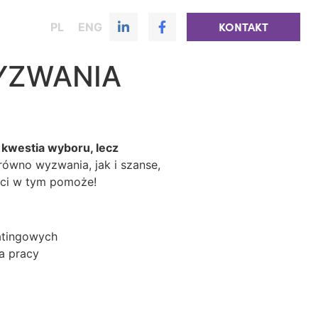
PL
ENG
KONTAKT
WYZWANIA
 kwestia wyboru, lecz
równo wyzwania, jak i szanse,
L ci w tym pomoże!
ratingowych
sca pracy