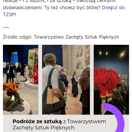
relacje – i z ludźmi, i ze sztuką – owocują cennymi
doświadczeniami. Ty też chcesz być bliżej?
Dołącz do
TZSP
!
___
Źródło zdjęć: Towarzystwo Zachęty Sztuk Pięknych