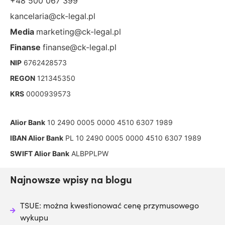
+48 500 067 399
kancelaria@ck-legal.pl
Media
marketing@ck-legal.pl
Finanse
finanse@ck-legal.pl
NIP
6762428573
REGON
121345350
KRS
0000939573
Alior Bank
10 2490 0005 0000 4510 6307 1989
IBAN Alior Bank
PL 10 2490 0005 0000 4510 6307 1989
SWIFT Alior Bank
ALBPPLPW
Najnowsze wpisy na blogu
TSUE: można kwestionować cenę przymusowego
wykupu