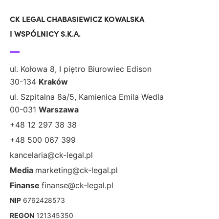
CK LEGAL CHABASIEWICZ KOWALSKA
I WSPÓLNICY S.K.A.
ul. Kołowa 8, I piętro Biurowiec Edison
30-134
Kraków
ul. Szpitalna 8a/5, Kamienica Emila Wedla
00-031
Warszawa
+48 12 297 38 38
+48 500 067 399
kancelaria@ck-legal.pl
Media
marketing@ck-legal.pl
Finanse
finanse@ck-legal.pl
NIP
6762428573
REGON
121345350