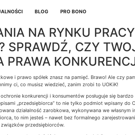
ALNOŚCI
BLOG
PRO BONO
ANIA NA RYNKU PRACY
? SPRAWDŹ, CZY TWO
A PRAWA KONKURENCJ
kowe i prawo spółek znasz na pamięć. Brawo! Ale czy pam
mnimy ci, co musisz wiedzieć, zanim zrobi to UOKiK!
ochronie konkurencji i konsumentów posługuje się bardzo
zepisami „przedsiębiorca” to nie tylko podmiot wpisany do 
owana działalność zarobkowa, wykonywana we własnym imi
ębiorca, to nim jesteś – nawet bez formalnego zarejestrowan
e związków przedsiębiorców.