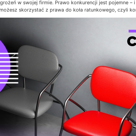
grożeń w swojej firmie. Prawo konkurencji jest pojemne – i
 możesz skorzystać z prawa do koła ratunkowego, czyli k