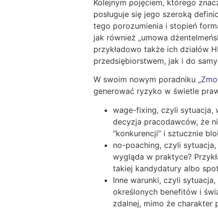
Kolejnym pojęciem, którego znac
posługuje się jego szeroką defin
tego porozumienia i stopień for
jak również „umowa dżentelmeńsk
przykładowo także ich działów H
przedsiębiorstwem, jak i do sam
W swoim nowym poradniku „
Zmow
generować ryzyko w świetle praw
wage-fixing, czyli sytuacj
decyzja pracodawców, że n
“konkurencji” i sztucznie bl
no-poaching, czyli sytuacja
wygląda w praktyce? Przykła
takiej kandydatury albo sp
Inne warunki, czyli sytuacj
określonych benefitów i świ
zdalnej, mimo że charakter 