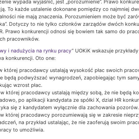
zenie wypada wyjaśnić, jest „porozumienie”. Prawo konkur
icją. To każde ustalenie dokonane pomiędzy co najmniej d
malności nie mają znaczenia. Porozumieniem może być zaró
a”. Dotyczy to nie tylko członków zarządów dwóch konkur
R. Prawo konkurencji odnosi się bowiem tak samo do pra
ych pracowników.
y i nadużycia na rynku pracy
” UOKiK wskazuje przykład
a konkurencji. Oto one:
a, w której pracodawcy ustalają wysokość płac swoich pra
ie będą podwyższać wynagrodzeń, zapobiegając tym sam
okując wzrost płac.
, w której pracodawcy ustalają między sobą, że nie będą 
dowo, po aplikacji kandydata ze spółki X, dział HR konkur
otyka się z kandydatem wyłącznie dla zachowania pozoró
a, w której pracodawcy porozumiewają się w zakresie niep
adczeń, na przykład ustalając, że nie zaoferują swoim pr
pracy to umożliwia.