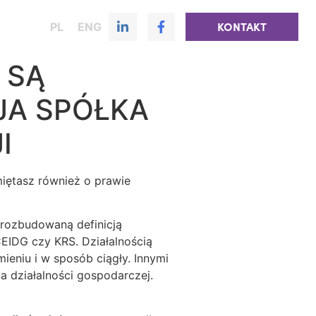
PL
ENG
KONTAKT
 SĄ
JA SPÓŁKA
I
iętasz również o prawie
 rozbudowaną definicją
CEIDG czy KRS. Działalnością
eniu i w sposób ciągły. Innymi
ia działalności gospodarczej.