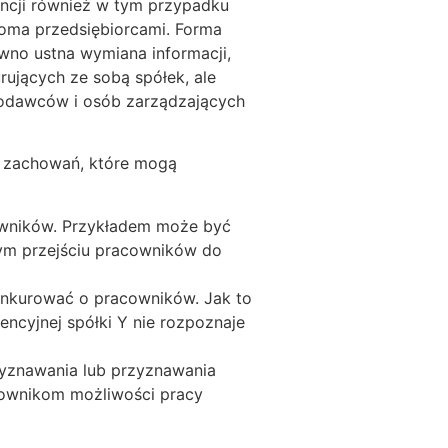
encji również w tym przypadku
woma przedsiębiorcami. Forma
wno ustna wymiana informacji,
ujących ze sobą spółek, ale
codawców i osób zarządzających
y zachowań, które mogą
cowników. Przykładem może być
ym przejściu pracowników do
konkurować o pracowników. Jak to
encyjnej spółki Y nie rozpoznaje
w.
rzyznawania lub przyznawania
acownikom możliwości pracy