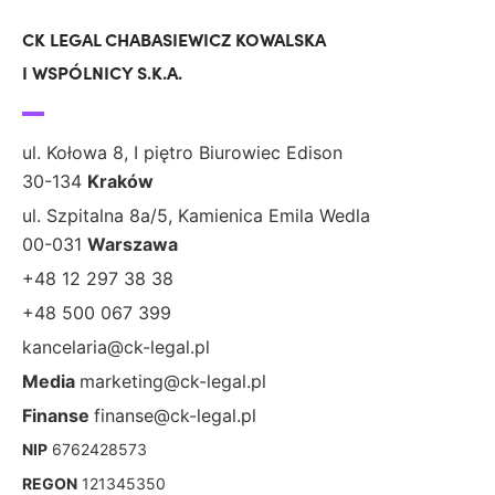
CK LEGAL CHABASIEWICZ KOWALSKA
I WSPÓLNICY S.K.A.
ul. Kołowa 8, I piętro Biurowiec Edison
30-134
Kraków
ul. Szpitalna 8a/5, Kamienica Emila Wedla
00-031
Warszawa
+48 12 297 38 38
+48 500 067 399
kancelaria@ck-legal.pl
Media
marketing@ck-legal.pl
Finanse
finanse@ck-legal.pl
NIP
6762428573
REGON
121345350