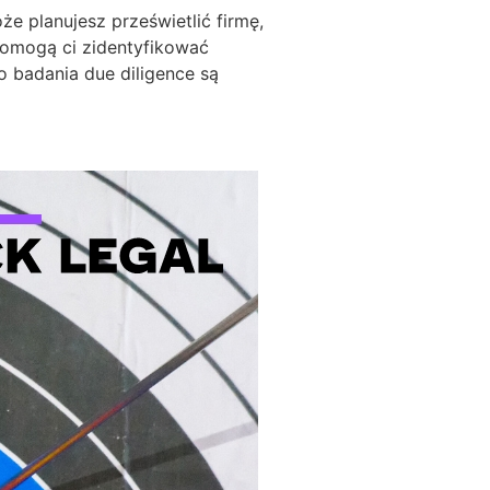
e planujesz prześwietlić firmę,
pomogą ci zidentyfikować
 badania due diligence są