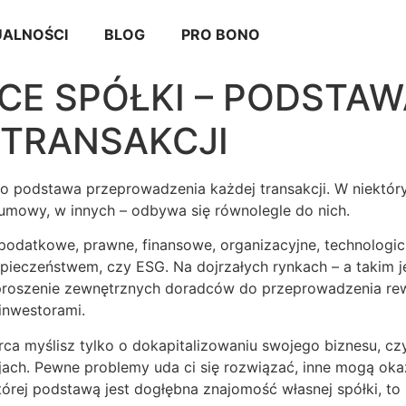
ALNOŚCI
BLOG
PRO BONO
NCE SPÓŁKI – PODSTA
TRANSAKCJI
, to podstawa przeprowadzenia każdej transakcji. W niekt
mowy, w innych – odbywa się równolegle do nich.
 podatkowe, prawne, finansowe, organizacyjne, technologic
ieczeństwem, czy ESG. Na dojrzałych rynkach – a takim jes
aproszenie zewnętrznych doradców do przeprowadzenia rewi
inwestorami.
orca myślisz tylko o dokapitalizowaniu swojego biznesu, c
jach. Pewne problemy uda ci się rozwiązać, inne mogą oka
tórej podstawą jest dogłębna znajomość własnej spółki, to