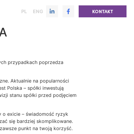
PL
ENG
KONTAKT
WA
órych przypadkach poprzedza
zne. Aktualnie na popularności
t Polska – spółki inwestują
zji stanu spółki przed podjęciem
zy o exicie – świadomość ryzyk
zać się bardziej skomplikowane.
 zawsze punkt na twoją korzyść.