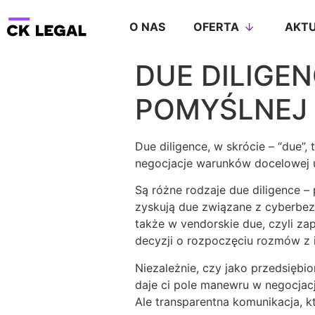
O NAS
OFERTA
AKTU
DUE DILIGE
POMYŚLNEJ 
Due diligence, w skrócie – “due”
negocjacje warunków docelowej u
Są różne rodzaje due diligence –
zyskują due związane z cyberbezp
także w vendorskie due, czyli z
decyzji o rozpoczęciu rozmów z 
Niezależnie, czy jako przedsiębi
daje ci pole manewru w negocjac
Ale transparentna komunikacja, k