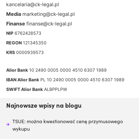
kancelaria@ck-legal.pl
Media
marketing@ck-legal.pl
Finanse
finanse@ck-legal.pl
NIP
6762428573
REGON
121345350
KRS
0000939573
Alior Bank
10 2490 0005 0000 4510 6307 1989
IBAN Alior Bank
PL 10 2490 0005 0000 4510 6307 1989
SWIFT Alior Bank
ALBPPLPW
Najnowsze wpisy na blogu
TSUE: można kwestionować cenę przymusowego
wykupu