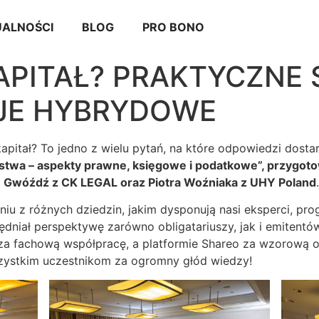
ALNOŚCI
BLOG
PRO BONO
APITAŁ? PRAKTYCZNE 
JE HYBRYDOWE
apitał? To jedno z wielu pytań, na które odpowiedzi dosta
stwa – aspekty prawne, księgowe i podatkowe”, przygot
ę Gwóźdź z CK LEGAL oraz Piotra Woźniaka z UHY Poland
.
u z różnych dziedzin, jakim dysponują nasi eksperci, pro
ędniał perspektywę zarówno obligatariuszy, jak i emitent
a fachową współpracę, a platformie Shareo za wzorową o
zystkim uczestnikom za ogromny głód wiedzy!