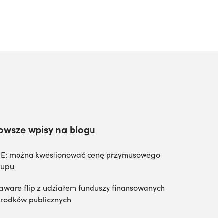
owsze wpisy na blogu
E: można kwestionować cenę przymusowego
kupu
aware flip z udziałem funduszy finansowanych
środków publicznych